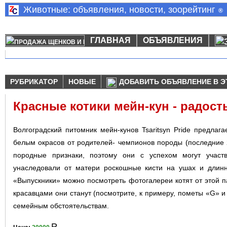
Животные: объявления, новости, зоорейтинг
®
ГЛАВНАЯ
ОБЪЯВЛЕНИЯ
РУБРИКАТОР
НОВЫЕ
ДОБАВИТЬ ОБЪЯВЛЕНИЕ В Э
Красные котики мейн-кун - радост
Волгоградский питомник мейн-кунов Tsaritsyn Pride предлага
белым окрасов от родителей- чемпионов породы (последние 
породные признаки, поэтому они с успехом могут участ
унаследовали от матери роскошные кисти на ушах и длинн
«Выпускники» можно посмотреть фотогалереи котят от этой п
красавцами они станут (посмотрите, к примеру, пометы «G» и
семейным обстоятельствам.
Р