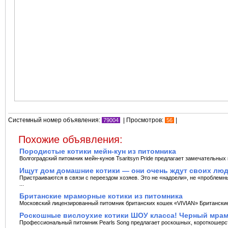
Системный номер объявления:
| Просмотров:
|
79004
56
Похожие объявления:
Породистые котики мейн-кун из питомника
Волгоградский питомник мейн-кунов Tsaritsyn Pride предлагает замечательных 
Ищут дом домашние котики — они очень ждут своих лю
Пристраиваются в связи с переездом хозяев. Это не «надоели», не «проблемны
...
Британские мраморные котики из питомника
Московский лицензированный питомник британских кошек «VIVIAN» Британские
Роскошные вислоухие котики ШОУ класса! Черный мрам
Профессиональный питомник Pearls Song предлагает роскошных, короткошерст