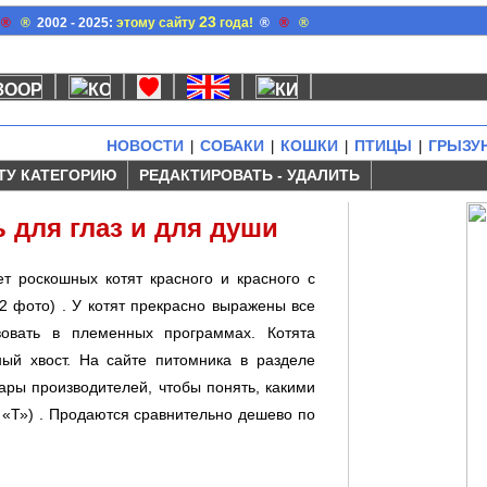
23
®
®
2002 - 2025:
этому сайту
года!
®
®
®
НОВОСТИ
СОБАКИ
КОШКИ
ПТИЦЫ
ГРЫЗУ
|
|
|
|
ТУ КАТЕГОРИЮ
РЕДАКТИРОВАТЬ - УДАЛИТЬ
ь для глаз и для души
ет роскошных котят красного и красного с
2 фото) . У котят прекрасно выражены все
вовать в племенных программах. Котята
ый хвост. На сайте питомника в разделе
ары производителей, чтобы понять, какими
 «Т») . Продаются сравнительно дешево по