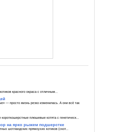
котиков красного окраса с отличным...
дей
е» — просто жизнь резко изменилась. А они всё так
 короткошерстные плюшевые котята с генетическ...
ор на ярко рыжем подшерстке
ных шотландских прямоухих котиков (скот...