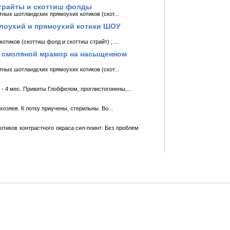
страйты и скоттиш фолды
ных шотландских прямоухих котиков (скот...
лоухий и прямоухий котики ШОУ
иков (скоттиш фолд и скоттиш страйт) , ...
й смоляной мрамор на насыщенном
ных шотландских прямоухих котиков (скот...
- 4 мес. Привиты Глобфелом, проглистогонены,...
озяев. К лотку приучены, стерильны. Во...
тиков контрастного окраса сил-поинт. Без проблем