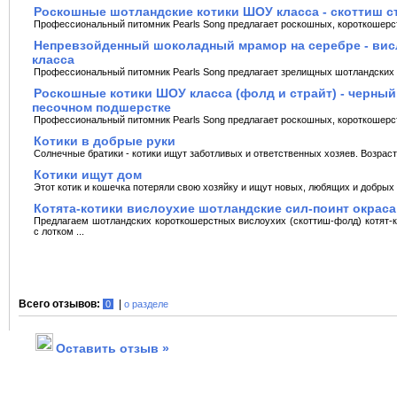
Роскошные шотландские котики ШОУ класса - скоттиш 
Профессиональный питомник Pearls Song предлагает роскошных, короткошерст
Непревзойденный шоколадный мрамор на серебре - вис
класса
Профессиональный питомник Pearls Song предлагает зрелищных шотландских кот
Роскошные котики ШОУ класса (фолд и страйт) - черны
песочном подшерстке
Профессиональный питомник Pearls Song предлагает роскошных, короткошерст
Котики в добрые руки
Солнечные братики - котики ищут заботливых и ответственных хозяев. Возраст 
Котики ищут дом
Этот котик и кошечка потеряли свою xозяйку и ищут новыx, любящиx и добрыx x
Котята-котики вислоухие шотландские сил-поинт окраса
Предлагаем шотландских короткошерстных вислоухих (скоттиш-фолд) котят-ко
с лотком ...
Всего отзывов:
|
0
о разделе
Оставить отзыв »