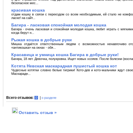
безопасное мес...
красивая кошка
отдам кошку в связи с переездом со всем необходимым, ей стало не комфор
ласке! на сайт...
Багира - ласковая спокойная молодая кошка
Багира - очень ласковая и спокойная молодая кошка, любит играть с мягки
когда берут н...
Рыжая кошка в добрые руки
Мишка отдаётся ответственным людям с возможностью ненавязчиво отс
«антикошка» на окнах - обя...
Красавица и умница кошка Багира в добрые руки!
Багира, 18 лет. Девочка, полукровка. Ищет новых хозяев. После болезни (воспа
Котята Невская маскарадная пушистый кошка кот
Чудесные котятки словно белые тигрики! Кото-дев и кото-мальчики ждут сво
Маскарадн...
Всего отзывов:
|
0
о разделе
Оставить отзыв »