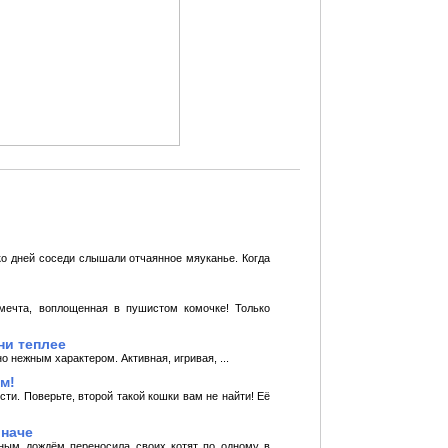
ко дней соседи слышали отчаянное мяуканье. Когда
 мечта, воплощенная в пушистом комочке! Только
ни теплее
 нежным характером. Активная, игривая, ...
м!
ти. Поверьте, второй такой кошки вам не найти! Её
иначе
ным дождём переносила своих котят по одному в