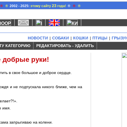
23
®
®
2002 - 2025:
этому сайту
года!
®
®
®
НОВОСТИ
СОБАКИ
КОШКИ
ПТИЦЫ
ГРЫЗУ
|
|
|
|
ТУ КАТЕГОРИЮ
РЕДАКТИРОВАТЬ - УДАЛИТЬ
е добрые руки!
тить в свое большое и доброе сердце.
ождя и не подпускала никого ближе, чем на
елает?!».
е имя.
 сама запрыгиваю на колени.