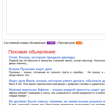
Системный номер объявления:
| Просмотров:
|
77883
243
Похожие объявления:
Соня. Кошка, которую предали дважды
Первый раз её бросили в запертом съемном жилье, уехав навсегда. Несколь
дверь наконец ...
Кошка Пушинка ищет дом
Пушинка – кошка, сотканная из лунного света и серебра.. . Не кошка, а
представьте: пос...
Ищет дом Мася, кошка, которая умеет делать обычные д
Масе 8 лет. Она яркая черепаховая красавица с добрыми глазами и удивительно
Нежная мурлыка Афина – кошка редкой красоты ищет до
Афина обожает внимание и ласку, она уникальна в своей преданности и нежнос
сердце жаждет ...
Их должно было смыть ливнем, но мама-кошка решила 
В дни страшной стихии над Дагестаном маленькая кошка-мама под пролив