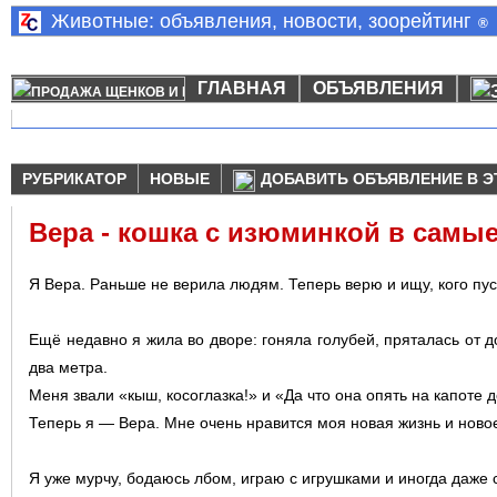
Животные: объявления, новости, зоорейтинг
®
ГЛАВНАЯ
ОБЪЯВЛЕНИЯ
РУБРИКАТОР
НОВЫЕ
ДОБАВИТЬ ОБЪЯВЛЕНИЕ В Э
Вера - кошка с изюминкой в самы
Я Вера. Раньше не верила людям. Теперь верю и ищу, кого пус
Ещё недавно я жила во дворе: гоняла голубей, пряталась от д
два метра.
Меня звали «кыш, косоглазка!» и «Да что она опять на капоте д
Теперь я — Вера. Мне очень нравится моя новая жизнь и ново
Я уже мурчу, бодаюсь лбом, играю с игрушками и иногда даже