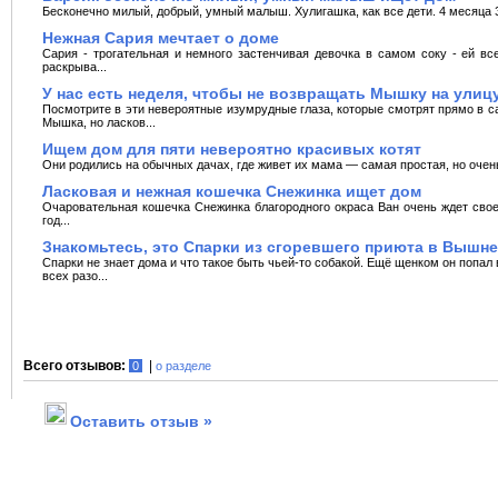
Бесконечно милый, добрый, умный малыш. Хулигашка, как все дети. 4 месяца Зд
Нежная Сария мечтает о доме
Сария - трогательная и немного застенчивая девочка в самом соку - ей вс
раскрыва...
У нас есть неделя, чтобы не возвращать Мышку на улиц
Посмотрите в эти невероятные изумрудные глаза, которые смотрят прямо в 
Мышка, но ласков...
Ищем дом для пяти невероятно красивых котят
Они родились на обычных дачах, где живет их мама — самая простая, но очен
Ласковая и нежная кошечка Снежинка ищет дом
Очаровательная кошечка Снежинка благородного окраса Ван очень ждет своег
год...
Знакомьтесь, это Спарки из сгоревшего приюта в Вышн
Спарки не знает дома и что такое быть чьей-то собакой. Ещё щенком он попал
всех разо...
Всего отзывов:
|
0
о разделе
Оставить отзыв »