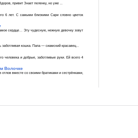
оров, привит Знает пеленку, но уже ...
его 6 лет. С самыми близкими Сари словно цветок
у
самое сердце… Эту чудесную, нежную девочку зовут
ь заботливая кошка. Папа — сиамский красавец...
о человека и добрые, заботливые руки. Ей всего 4
ем Волочке
 в отлов вместе со своими братиками и сестрёнками,