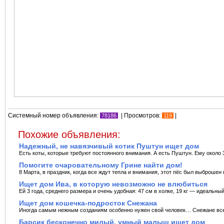
Системный номер объявления:
| Просмотров:
|
78186
119
Похожие объявления:
Надежный, не навязчивый котик Пуштун ищет дом
Есть коты, которые требуют постоянного внимания. А есть Пуштун. Ему около 3
Помогите очаровательному Грине найти дом!
8 Марта, в праздник, когда все ждут тепла и внимания, этот пёс был выброшен н
Ищет дом Ива, в которую невозможно не влюбиться
Ей 3 года, среднего размера и очень удобная: 47 см в холке, 19 кг — идеальны
Ищет дом кошечка-подросток Снежана
Иногда самым нежным созданиям особенно нужен свой человек… Снежане всего 
Барсик бесконечно милый, умный малыш ищет дом