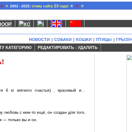
23
®
®
2002 - 2025:
этому сайту
года!
®
®
®
НОВОСТИ
СОБАКИ
КОШКИ
ПТИЦЫ
ГРЫЗУ
|
|
|
|
ТУ КАТЕГОРИЮ
РЕДАКТИРОВАТЬ - УДАЛИТЬ
ь!
и 6 кг мягкого счастья) , красивый и…
у любовь с кем-то ещё, он создан для того,
к — только вы и он.