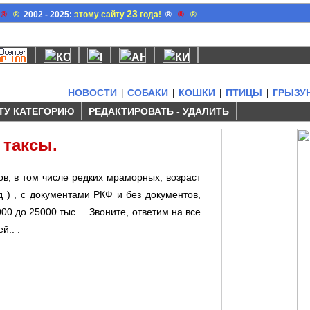
23
®
®
2002 - 2025:
этому сайту
года!
®
®
®
НОВОСТИ
СОБАКИ
КОШКИ
ПТИЦЫ
ГРЫЗУ
|
|
|
|
ТУ КАТЕГОРИЮ
РЕДАКТИРОВАТЬ - УДАЛИТЬ
 таксы.
в, в том числе редких мраморных, возраст
д ) , с документами РКФ и без документов,
00 до 25000 тыс.. . Звоните, ответим на все
.. .