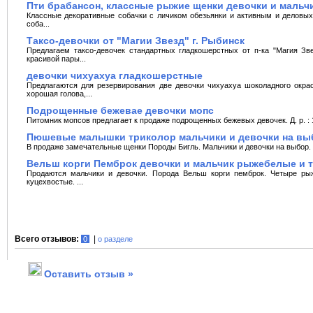
Пти брабансон, классные рыжие щенки девочки и мальч
Классные декоративные собачки с личиком обезьянки и активным и деловых
соба...
Таксо-девочки от "Магии Звезд" г. Рыбинск
Предлагаем таксо-девочек стандартных гладкошерстных от п-ка "Магия Зв
красивой пары...
девочки чихуахуа гладкошерстные
Предлагаются для резервирования две девочки чихуахуа шоколадного окраса
хорошая голова,...
Подрощенные бежевае девочки мопс
Питомник мопсов предлагает к продаже подрощенных бежевых девочек. Д. р. : 1
Пюшевые малышки триколор мальчики и девочки на вы
В продаже замечательные щенки Породы Бигль. Мальчики и девочки на выбор. О
Вельш корги Пемброк девочки и мальчик рыжебелые и т
Продаются мальчики и девочки. Порода Вельш корги пемброк. Четыре ры
куцехвостые. ...
Всего отзывов:
|
0
о разделе
Оставить отзыв »