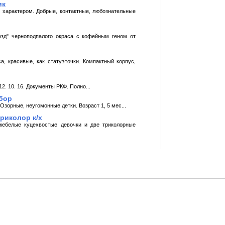
ик
 характером. Добрые, контактные, любознательные
езд" черноподпалого окраса с кофейным геном от
, красивые, как статуэточки. Компактный корпус,
2. 10. 16. Документы РКФ. Полно...
бор
зорные, неугомонные детки. Возраст 1, 5 мес...
риколор к/х
жебелые куцехвостые девочки и две триколорные