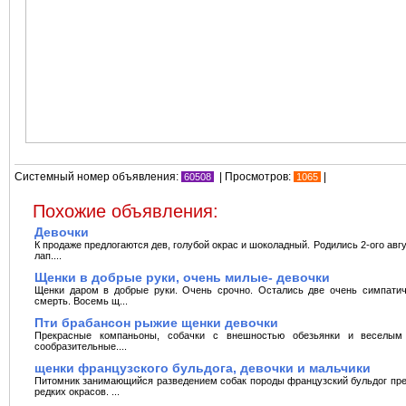
Системный номер объявления:
| Просмотров:
|
60508
1065
Похожие объявления:
Девочки
К продаже предлогаются дев, голубой окрас и шоколадный. Родились 2-ого авг
лап....
Щенки в добрые руки, очень милые- девочки
Щенки даром в добрые руки. Очень срочно. Остались две очень симпатич
смерть. Восемь щ...
Пти брабансон рыжие щенки девочки
Прекрасные компаньоны, собачки с внешностью обезьянки и веселым
сообразительные....
щенки французского бульдога, девочки и мальчики
Питомник занимающийся разведением собак породы французский бульдог пред
редких окрасов. ...