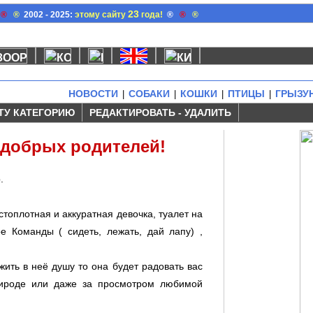
23
®
®
2002 - 2025:
этому сайту
года!
®
®
®
НОВОСТИ
СОБАКИ
КОШКИ
ПТИЦЫ
ГРЫЗУ
|
|
|
|
ТУ КАТЕГОРИЮ
РЕДАКТИРОВАТЬ - УДАЛИТЬ
 добрых родителей!
.
истоплотная и аккуратная девочка, туалет на
е Команды ( сидеть, лежать, дай лапу) ,
ить в неё душу то она будет радовать вас
природе или даже за просмотром любимой