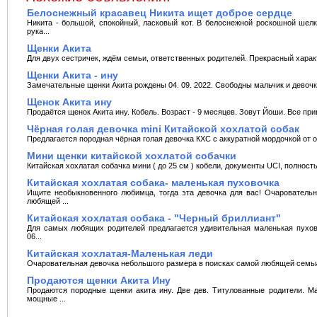
Белоснежный красавец Никита ищет доброе сердце
Hикитa - большой, спокойный, ласковый кот. В белоснежной роскошной шелк
рукa...
Щенки Акита
Для двух сестричек, ждём семьи, ответственных родителей. Прекрасный характ
Щенки Акита - ину
Замечательные щенки Акита рождены 04. 09. 2022. Свободны мальчик и девочка
Щенок Акита ину
Продаётся щенок Акита ину. Кобель. Возраст - 9 месяцев. Зовут Йоши. Все при
Чёрная голая девочка mini Китайской хохлатой собак
Предлагается породная чёрная голая девочка КХС с аккуратной мордочкой от оч
Мини щенки китайской хохлатой собачки
Китайская xоxлатая собачка мини ( до 25 см ) кобели, документы UCI, полностью
Китайская хохлатая собака- маленькая пуховочка
Ищите необыкновенного любимца, тогда эта девочка для вас! Очарователь
любящей ...
Китайская хохлатая собака - "Черный бриллиант"
Для самых любящих родителей предлагается удивительная маленькая пухов
06...
Китайская хохлатая-Маленькая леди
Очаровательная девочка небольшого размера в поисках самой любящей семьи!
Продаются щенки Акита Ину
Продаются породные щенки акита ину. Две дев. Титулованные родители. Ма
мощные ...