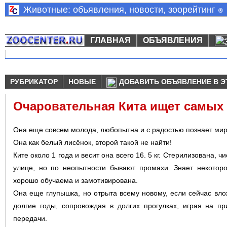
Животные: объявления, новости, зоорейтинг
®
ГЛАВНАЯ
ОБЪЯВЛЕНИЯ
РУБРИКАТОР
НОВЫЕ
ДОБАВИТЬ ОБЪЯВЛЕНИЕ В Э
Очаровательная Кита ищет самых
Она еще совсем молода, любопытна и с радостью познает мир
Она как белый лисёнок, второй такой не найти!
Ките около 1 года и весит она всего 16. 5 кг. Стерилизована, ч
улице, но по неопытности бывают промахи. Знает некоторо
хорошо обучаема и замотивирована.
Она еще глупышка, но отрыта всему новому, если сейчас влож
долгие годы, сопровождая в долгих прогулках, играя на 
передачи.