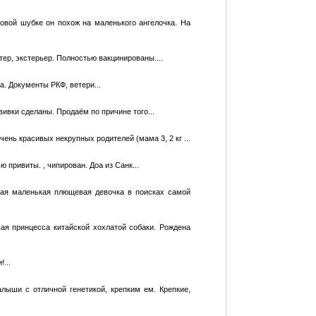
овой шубке он похож на маленького ангелочка. Нa
ер, экстерьер. Полностью вакцинированы....
. Документы РКФ, ветери...
вивки сделаны. Продаём по причине того...
ень красивых некрупных родителей (мама 3, 2 кг ...
 привиты. , чипирован. Доа из Санк...
ная маленькая плющевая девочка в поисках самой
ая принцесса китайской хохлатой собаки. Рождена
...
лыши с отличной генетикой, крепким ем. Крепкие,