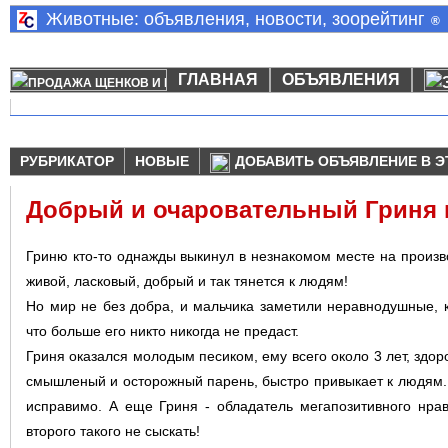
Животные: объявления, новости, зоорейтинг
®
ГЛАВНАЯ
ОБЪЯВЛЕНИЯ
РУБРИКАТОР
НОВЫЕ
ДОБАВИТЬ ОБЪЯВЛЕНИЕ В Э
Добрый и очаровательный Гриня 
Гриню кто-то однажды выкинул в незнакомом месте на произво
живой, ласковый, добрый и так тянется к людям!
Но мир не без добра, и мальчика заметили неравнодушные, 
что больше его никто никогда не предаст.
Гриня оказался молодым песиком, ему всего около 3 лет, здор
смышленый и осторожный парень, быстро привыкает к людям. Н
исправимо. А еще Гриня - обладатель мегапозитивного нра
второго такого не сыскать!