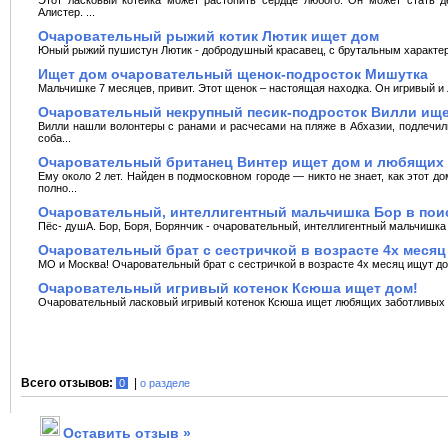
Алистер. ...
Очаровательный рыжий котик Лютик ищет дом
Юный рыжий пушистун Лютик - добродушный красавец, с брутальным характером
Ищет дом очаровательный щенок-подросток Мишутка
Мальчишке 7 месяцев, привит. Этот щенок – настоящая находка. Он игривый и 
Очаровательный некрупный песик-подросток Вилли ищ
Вилли нашли волонтеры с ранами и расчесами на пляже в Абхазии, подлечили
соба...
Очаровательный британец Винтер ищет дом и любящих 
Ему около 2 лет. Найден в подмосковном городе — никто не знает, как этот д
полно...
Очаровательный, интеллигентный мальчишка Бор в пои
Пёс- душА. Бор, Боря, Борянчик - очаровательный, интеллигентный мальчишка 
Очаровательный брат с сестричкой в возрасте 4х месяц
МО и Москва! Очаровательный брат с сестричкой в возрасте 4х месяц ищут до
Очаровательный игривый котенок Ксюша ищет дом!
Очаровательный ласковый игривый котенок Ксюша ищет любящих заботливых хозя
Всего отзывов:
|
0
о разделе
Оставить отзыв »