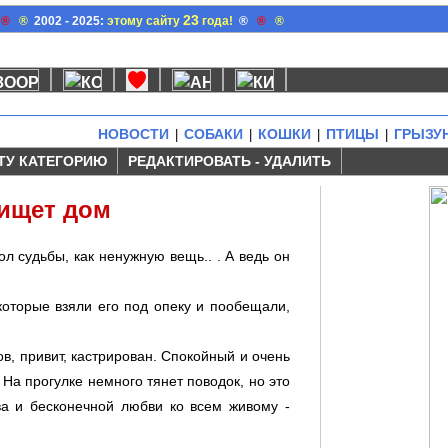
23
®
®
2002 - 2025:
этому сайту
года!
®
®
®
НОВОСТИ
СОБАКИ
КОШКИ
ПТИЦЫ
ГРЫЗУ
|
|
|
|
ТУ КАТЕГОРИЮ
РЕДАКТИРОВАТЬ - УДАЛИТЬ
ищет дом
л судьбы, как ненужную вещь.. . А ведь он
которые взяли его под опеку и пообещали,
ов, привит, кастрирован. Спокойный и очень
а прогулке немного тянет поводок, но это
ва и бесконечной любви ко всем живому -