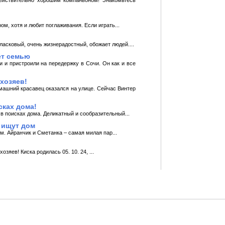
, хотя и любит поглаживания. Если играть...
ласковый, очень жизнерадостный, обожает людей....
ет семью
 и пристроили на передержку в Сочи. Он как и все
хозяев!
омашний красавец оказался на улице. Сейчас Винтер
сках дома!
в поисках дома. Деликатный и сообразительный...
 ищут дом
м. Айранчик и Сметанка – самая милая пар...
ев! Киска родилась 05. 10. 24, ...