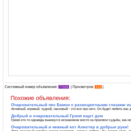
Системный номер объявления:
| Просмотров:
|
77103
122
Похожие объявления:
Очаровательный пес Бамси с разноцветными глазами ищ
Активный, игривый, чудной, ласковый - это все про него. Он будет любить вас 
Добрый и очаровательный Гриня ищет дом
Гриню кто-то однажды выкинул в незнакомом месте на произвол судьбы, как нен
Очаровательный и нежный кот Алистер в добрые руки!
Этот ласковый котейка может растопить сердце любого. Он может стать 