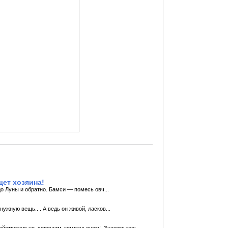
ет хозяина!
до Луны и обратно. Бамси — помесь овч...
ужную вещь.. . А ведь он живой, ласков...
действительно хорошим компаньоном! Знакомьтесь