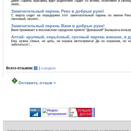
Джек! Парень красавец ждёт родителей! Ладит со всеми, позитивен и свобо
любя...
Замечательный парень Рекс в добрые руки!
С марта сидит на передержке этот замечательный парень по имени Рекс.
ласковый, несмот...
Замечательный парень Ваня в добрые руки!
Ваня проживает в московском городском приюте "Домашний" Балашиха вольер 1
Алтай- крупный, серьёзный, грозный парень внешне, в
Ему нужна семья, не цепь, не охрана автосервиса! Да он охранник, но о
заботиться !...
Всего отзывов:
|
0
о разделе
Оставить отзыв »
Администрация zoocenter.ru не несет ответственности за правомерность