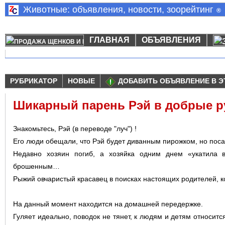
Животные: объявления, новости, зоорейтинг
®
ГЛАВНАЯ
ОБЪЯВЛЕНИЯ
РУБРИКАТОР
НОВЫЕ
ДОБАВИТЬ ОБЪЯВЛЕНИЕ В Э
Шикарный парень Рэй в добрые р
Знакомьтесь, Рэй (в переводе "луч") !
Его люди обещали, что Рэй будет диванным пирожком, но пос
Недавно хозяин погиб, а хозяйка одним днем «укатила 
брошенным…
Рыжий овчаристый красавец в поисках настоящих родителей, к
На данный момент находится на домашней передержке.
Гуляет идеально, поводок не тянет, к людям и детям относитс