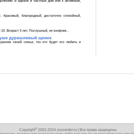
долюбив! В идеале в частный дом или к активным,
 Красивый, благородный, достаточно спокойный,
0. Возраст 5 лет. Послушный, не конфлик...
 душе дурашливый щенок
хранник своей семьи, тех кто будет его любить и
©
Copyright
2002-2024 zoocenter.ru | Все права защищены
 продажи, покупки или передачи кому-либо тем или иным способом того или 