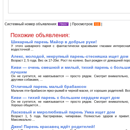
Системный номер объявления:
| Просмотров:
|
78697
111
Похожие объявления:
Шикарный парень Майор в добрые руки!
У этого шикарного парня с фантастически красивыми глазами интересная
водосточной ...
Алекс, молодой, некрупный парень-стесняшка ищет дом
Возраст 2, 5 года. Вес ок 17-20кг. Рост по колено. Был рожден от домашней пород
Киви — очень смешной и милый, тихий парень с больши
лучшим
Он не суетится, не навязывается — просто рядом. Смотрит внимательно, 
другими собаками, ...
Отличный парень малый брабансон
Мальчик пти-брабансон ярко-рыжий в черной маске, от хороших родителей. Возра
Киви — тихий парень с большим сердцем ищет дом
Он не суетится, не навязывается — просто рядом. Смотрит внимательно, 
Хорошо общается...
Ласковый и миролюбивый парень Умка ищет дом
Возраст 1, 5 года. Кастрирован, чипирован. Полностью здоров и прив
Максимально ...
Джек! Парень красавец ждёт родителей!