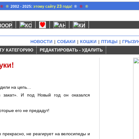
23
®
®
2002 - 2025:
этому сайту
года!
®
®
®
НОВОСТИ
СОБАКИ
КОШКИ
ПТИЦЫ
ГРЫЗУ
|
|
|
|
ТУ КАТЕГОРИЮ
РЕДАКТИРОВАТЬ - УДАЛИТЬ
уки!
адили на цепь…
в закат». И под Новый год он оказался
оторые его не предадут!
я прекрасно, не реагирует на велосипеды и