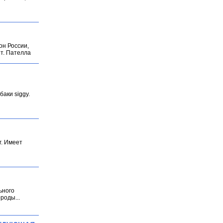
он России,
т. Пателла
аки siggy.
г. Имеет
ьного
роды...