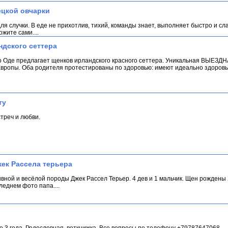
ецкой овчарки
я случки. В еде не прихотлив, тихий, команды знает, выполняет быстро и сл
жите сами....
дского сеттера
Оде предлагает щенков ирландского красного сеттера. Уникальная ВЫЕЗДН
Европы. Оба родителя протестированы по здоровью: имеют идеально здоровы
ту
треч и любви.
ек Рассела терьера
ной и весёлой породы Джек Рассел Терьер. 4 дев и 1 мальчик. Щен рождены 2
еднем фото папа....
о 3 года. Родословная, веткнижка. Все вопросы по телефону +79787647068...