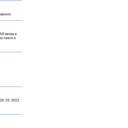
аженно.
АЯ вязка в
е локти и
8. 03. 2022.