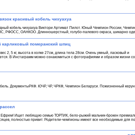
вязок красивый кобель чихуахуа
одный кобель чихуахуа Виктори Артимат Пилот. Юный Чемпион России, Чемпи
С, РФОСС, ОАНКОО. Длинношерстный, голубо-палевого окраса, шикарно оде
й карликовый померанский шпиц
вес 2, 5 кг, высота в холке 27см, длина тела 28см. Очень умный, ласковый и
тся. В Инстаграмм можно ознакомиться с фотографиями и образом жизни соб
обель. ДокументыРКФ. ЮЧР, ЧР, ЧРКФ, Чемпион Беларуси. Пожизненный керун
 рассел
ь Ефрем! Ищет любящую семью ТОРТИК, бело-рыжий мальчик-брокен премиал
сяцев, полностью привит. Родители-чемпионы имеют все необxодимые для по