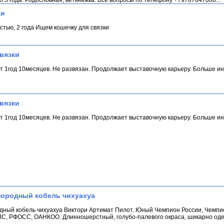
ки
стью, 2 года Ищем кошечку для связки
вязки
ст 1год 10месяцев. Не развязан. Продолжает выставочную карьеру. Больше 
вязки
ст 1год 10месяцев. Не развязан. Продолжает выставочную карьеру. Больше 
породный кобель чихуахуа
одный кобель чихуахуа Виктори Артимат Пилот. Юный Чемпион России, Чемпи
С, РФОСС, ОАНКОО. Длинношерстный, голубо-палевого окраса, шикарно оде