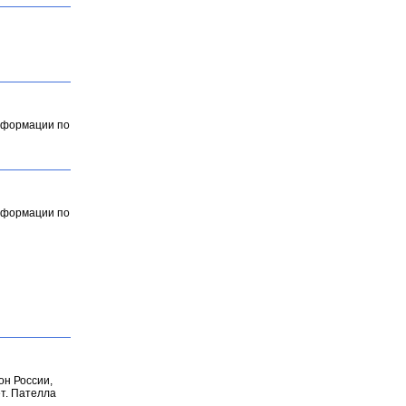
информации по
информации по
он России,
т. Пателла