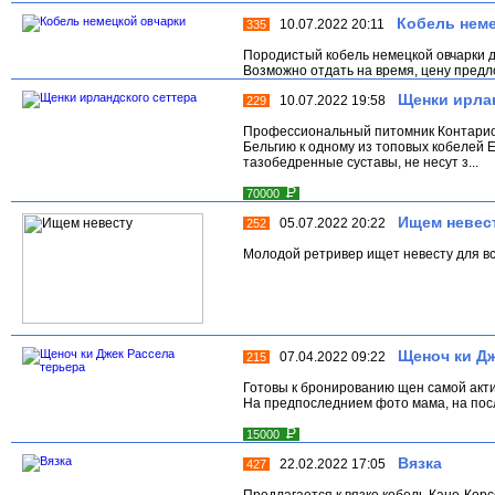
Кобель нем
10.07.2022 20:11
335
Породистый кобель немецкой овчарки дл
Возможно отдать на время, цену предло
Щенки ирлан
10.07.2022 19:58
229
Профессиональный питомник Контарио 
Бельгию к одному из топовых кобелей 
тазобедренные суставы, не несут з...
Р
70000
Ищем невес
05.07.2022 20:22
252
Молодой ретривер ищет невесту для вс
Щеноч ки Дж
07.04.2022 09:22
215
Готовы к бронированию щен самой актив
На предпоследнием фото мама, на посл
Р
15000
Вязка
22.02.2022 17:05
427
Предлагается к вязке кобель Кане-Корс