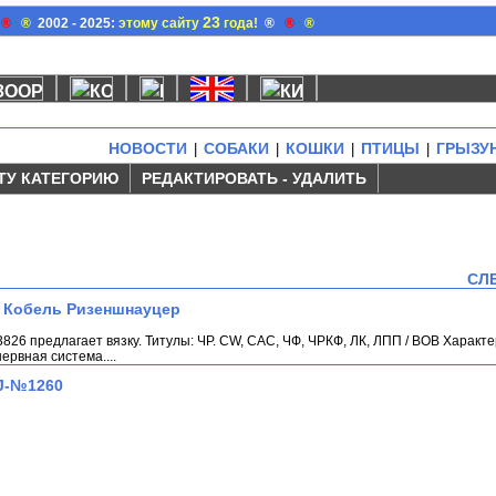
23
®
®
2002 - 2025:
этому сайту
года!
®
®
®
НОВОСТИ
СОБАКИ
КОШКИ
ПТИЦЫ
ГРЫЗУ
|
|
|
|
ТУ КАТЕГОРИЮ
РЕДАКТИРОВАТЬ - УДАЛИТЬ
СЛ
к Кобель Ризеншнауцер
26 предлагает вязку. Титулы: ЧР. CW, CAC, ЧФ, ЧРКФ, ЛК, ЛПП / BOB Характе
рвная система....
J-№1260