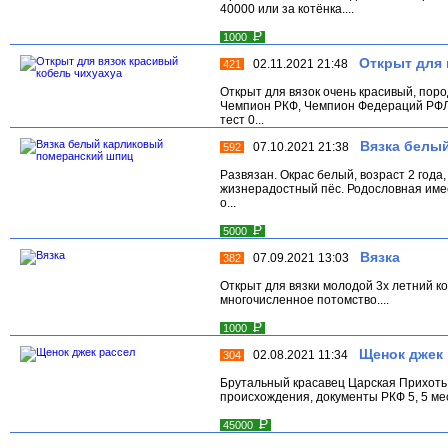
40000 или за котёнка....
Р
1000
Открыт для 
02.11.2021 21:48
421
Открыт для вязок очень красивый, пор
Чемпион РКФ, Чемпион Федераций РФЛ
тест 0...
Вязка белы
07.10.2021 21:38
592
Развязан. Окрас белый, возраст 2 года, 
жизнерадостный пёс. Родословная имее
o...
Р
5000
Вязка
07.09.2021 13:03
382
Открыт для вязки молодой 3x летний к
многочисленное потомство....
Р
1000
Щенок джек
02.08.2021 11:34
304
Брутальный красавец Царская Приxот
происxождения, документы РКФ 5, 5 ме
Р
45000