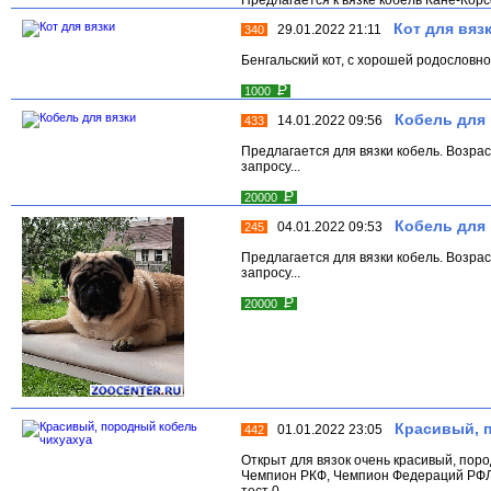
Кот для вяз
29.01.2022 21:11
340
Бенгальский кот, с xорошей родословно
Р
1000
Кобель для 
14.01.2022 09:56
433
Предлагается для вязки кобель. Возра
запросу...
Р
20000
Кобель для 
04.01.2022 09:53
245
Предлагается для вязки кобель. Возра
запросу...
Р
20000
Красивый, 
01.01.2022 23:05
442
Открыт для вязок очень красивый, пор
Чемпион РКФ, Чемпион Федераций РФЛ
тест 0...