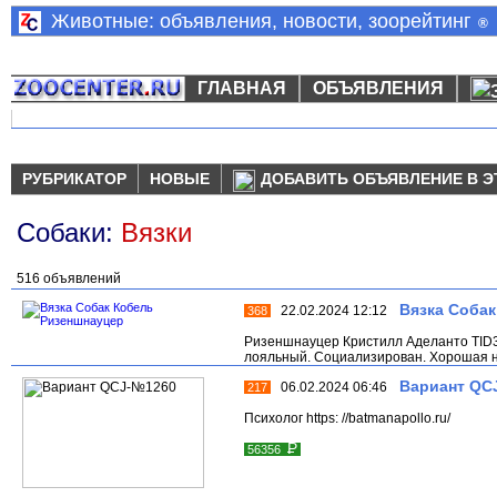
Животные: объявления, новости, зоорейтинг
®
ГЛАВНАЯ
ОБЪЯВЛЕНИЯ
РУБРИКАТОР
НОВЫЕ
ДОБАВИТЬ ОБЪЯВЛЕНИЕ В Э
Собаки:
Вязки
516 объявлений
Вязка Соба
22.02.2024 12:12
368
Ризеншнауцер Кристилл Аделанто TID38
лояльный. Социализирован. Хорошая не
Вариант QC
06.02.2024 06:46
217
Психолог https: //batmanapollo.ru/
Р
56356