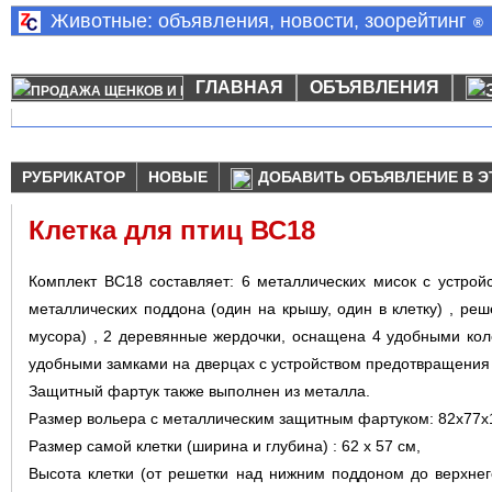
Животные: объявления, новости, зоорейтинг
®
ГЛАВНАЯ
ОБЪЯВЛЕНИЯ
РУБРИКАТОР
НОВЫЕ
ДОБАВИТЬ ОБЪЯВЛЕНИЕ В Э
Клетка для птиц ВС18
Комплект ВС18 составляет: 6 металлических мисок с устройс
металлических поддона (один на крышу, один в клетку) , ре
мусора) , 2 деревянные жердочки, оснащена 4 удобными ко
удобными замками на дверцах с устройством предотвращения о
Защитный фартук также выполнен из металла.
Размер вольера с металлическим защитным фартуком: 82х77х1
Размер самой клетки (ширина и глубина) : 62 х 57 см,
Высота клетки (от решетки над нижним поддоном до верхнег