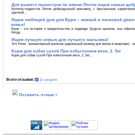
Для рыжего пушистуна по имени Лютик ищем самые доб
Котёнок-подросток Лютик добродушный красавец, с брутальным характером
удочкой...
Ищем любящий дом для Бури – нежной и ласковой девoч
семье!
Буря – это история о предательстве и надежде. Будучи щенком, она обрела
Когда...
Ищем лучшую семью для лучшего мальчика!
Это Рони - миниатюрный мальчик (идеальный размер для жизни в кваpтире) , око
Корм для собак сухой При избыточном весе, 2. 5кг
Корм для собак сухой При избыточном весе, 2. 5кг...
Всего отзывов:
|
0
о разделе
Оставить отзыв »