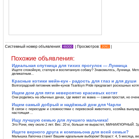
Системный номер объявления:
| Просмотров:
|
46000
2091
Похожие объявления:
Идеальная спутница для тихих прогулок — Лунница
Ищете спокойную, статную и воспитанную собаку? Знакомьтесь, Лунница. Мет
деликатным...
Красные котики мейн-кун - радость для глаз и для души
Волгоградский питомник мейн-кунов Tsaritsyn Pride предлагает роскошных котят
Ищем дом для пяти невероятно красивых котят
Они родились на обычных дачах, где живет их мама — самая простая, но очен
Ищем самый добрый и надёжный дом для Чарли
В связи с переездом и сложностями с перевозкой животного, хозяйка выну
настоящая ...
Ищу лучшую семью для лучшего мальчика!
Это Рони, ему около 2 лет. Вес: 20 кг, больше не вырастет, МИНИАТЮРНЫЙ. Здо
Ищете верного друга и компаньона для всей семьи?
Малышка Лапочка станет Вашим идеальным выбором! Возраст: 4, 5 месяца, вес 