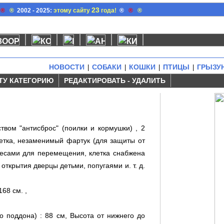
23
®
®
2002 - 2025:
этому сайту
года!
®
®
®
НОВОСТИ
СОБАКИ
КОШКИ
ПТИЦЫ
ГРЫЗУ
|
|
|
|
ТУ КАТЕГОРИЮ
РЕДАКТИРОВАТЬ - УДАЛИТЬ
твом "антисброс" (поилки и кормушки) , 2
шетка, незаменимый фартук (для защиты от
лесами для перемещения, клетка снабжена
ткрытия дверцы детьми, попугаями и. т. д.
68 см. ,
о поддона) : 88 см, Высота от нижнего до