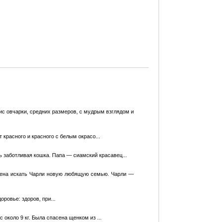
ис овчарки, средних размеров, с мудрым взглядом и
 красного и красного с белым окрасо...
ь заботливая кошка. Папа — сиамский красавец...
ждена искать Чарли новую любящую семью. Чарли —
ровье: здоров, при...
около 9 кг. Была спасена щенком из ...